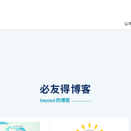
公
必友得博客
beyond 的博客