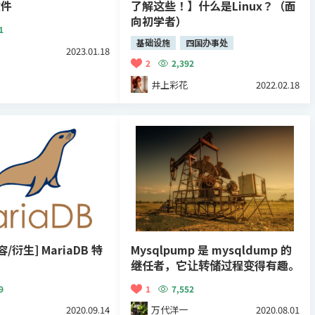
文件
了解这些！】什么是Linux？（面
向初学者）
1
基础设施
四国办事处
2023.01.18
2
2,392
井上彩花
2022.02.18
容/衍生] MariaDB 特
Mysqlpump 是 mysqldump 的
继任者，它让转储过程变得有趣。
9
1
7,552
2020.09.14
万代洋一
2020.08.01