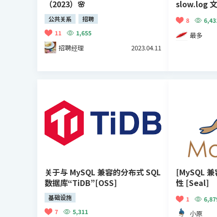
（2023）🌸
slow.log 
公共关系
招聘
8
6,43
11
1,655
最多
招聘经理
2023.04.11
关于与 MySQL 兼容的分布式 SQL
[MySQL 兼
数据库“TiDB”[OSS]
性 [Seal]
基础设施
1
6,87
7
5,311
小原