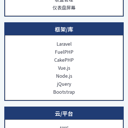
仪表盘屏幕
框架/库
Laravel
FuelPHP
CakePHP
Vue.js
Node.js
jQuery
Bootstrap
云/平台