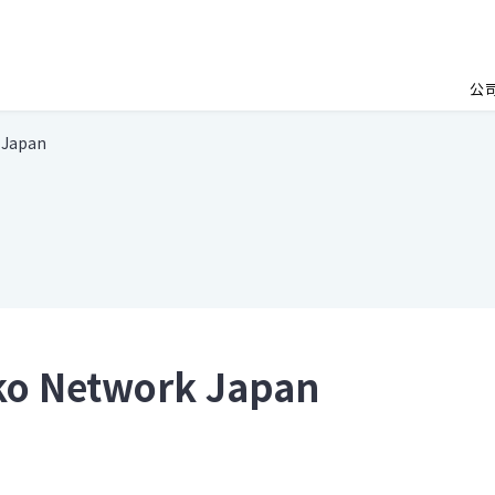
公
 Japan
o Network Japan