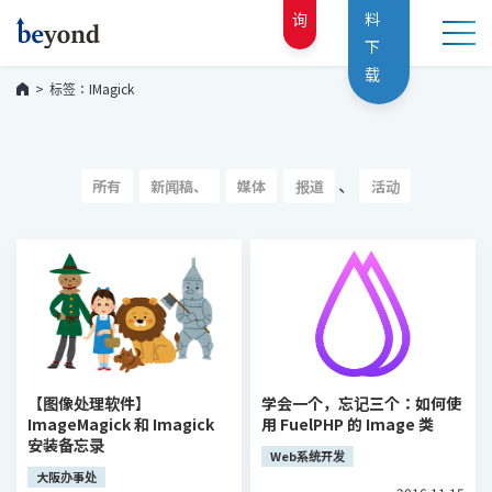
询
料
下
载
标签：IMagick
、
所有
新闻稿、
媒体
报道
活动
【图像处理软件】
学会一个，忘记三个：如何使
ImageMagick 和 Imagick
用 FuelPHP 的 Image 类
安装备忘录
Web系统开发
大阪办事处