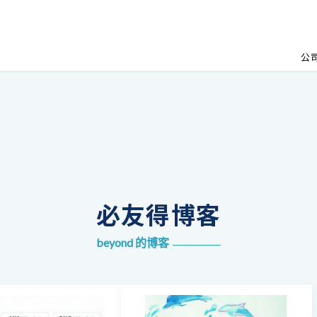
公
必友得博客
beyond 的博客