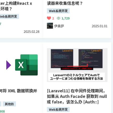
er上构建React x
读器来收集信息呢？
pt环境？
Web系统开发
Web系统开发
2
1,729
7
伊奥萨
2025.01.01
2025.02.28
将 XML 数据转换并
[Laravel11] 在中间件处理期间，
如果从 Auth Facade 获取到 null
或 false，该怎么办 [Auth::]
其他的
Web系统开发
908