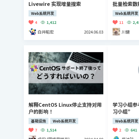
Livewire 实现增量搜索
批量检索数
Web系统开发
Web系统开发
4
1,412
11
2,4
白井昭宏
2024.06.03
川健
解释CentOS Linux停止支持对用
学习小组参
户的影响！
习小组”
基础设施
Web系统开发
Web系统开发
7
1,514
2
641