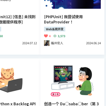
nit12] [信息] 未找到
[PHPUnit] 我尝试使用
[数据提供程序]
DataProvider！
Web系统开发
60
4
3,573
2024.07.12
福井宏人
2024.06.14
on x Backlog API
创造一个 Da○saba○ber（第 3