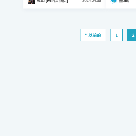
成田 [网络营销员]
2024.04.08
酱油矿
“ 以前的
1
2