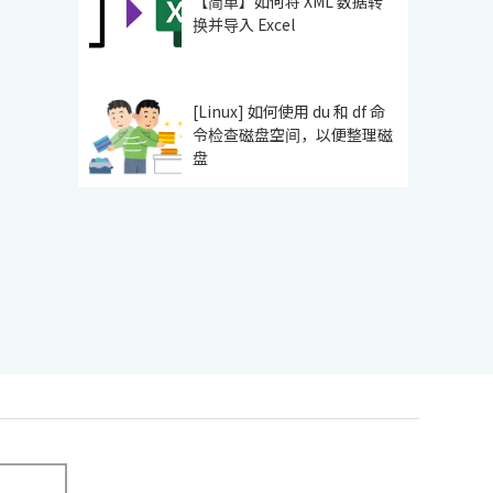
【简单】如何将 XML 数据转
换并导入 Excel
[Linux] 如何使用 du 和 df 命
令检查磁盘空间，以便整理磁
盘