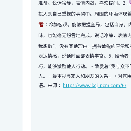
.
准备。说话冷静，表情内敛，喜欢提问。2
投入到自己重视的事物中。周围的环境体现
者
：冷静客观。能够把握全局，包括自身。
味，也能毫无怨言地完成。说话冷静，表情
我想做”，没有其他理由。拥有敏锐的直觉
表达情感，说话时面部表情丰富。5 . 推动
巧，能够激励他人行动。・散发着“我与众不
人。・最重视与家人和朋友的关系。・对氛
语。来源：
https://www.kcj-pcm.com/6/