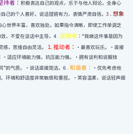
 坚持者：
积极表达自己的观点，乐于与他人辩论。全身心
. 想象
着自己的个人喜好。说话铿锵有力，表情严肃自信。3
内心世界丰富，喜欢独处。如果指令清晰，即使工作单调乏
. 反叛者
内敛，不爱在谈话中主导。4
：“我做这件事是因为
1. 推动者：
和灵感，思维自由灵活。
・最喜欢玩乐。・直接
者：・适应环境能力强，抗压能力强。・拥有谈判和说服技
. 和谐者：
同”的气质。・说话直接简洁。6
・优先考虑他
围、环境和舒适度非常敏感和重视。・笑容温柔，说话轻声细