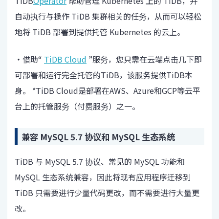
TiDB
Operator
帮助管理 Kubernetes 上的 TiDB，并
自动执行与操作 TiDB 集群相关的任务，从而可以轻松
地将 TiDB 部署到提供托管 Kubernetes 的云上。
・借助“
TiDB Cloud
”服务，您只需在云端点击几下即
可部署和运行完全托管的TiDB，该服务提供TiDB本
身。 *TiDB Cloud是部署在AWS、Azure和GCP等云平
台上的托管服务（付费服务）之一。
兼容 MySQL 5.7 协议和 MySQL 生态系统
TiDB 与 MySQL 5.7 协议、常见的 MySQL 功能和
MySQL 生态系统兼容，因此将现有应用程序迁移到
TiDB 只需要进行少量代码更改，而不需要进行大量更
改。