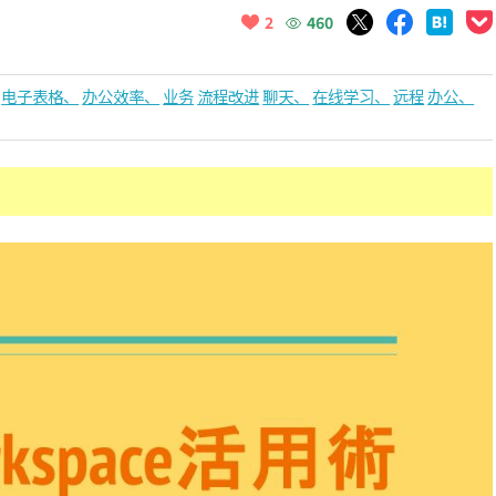
460
2
电子表格、
办公效率、
业务
流程改进
聊天、
在线学习、
远程
办公、